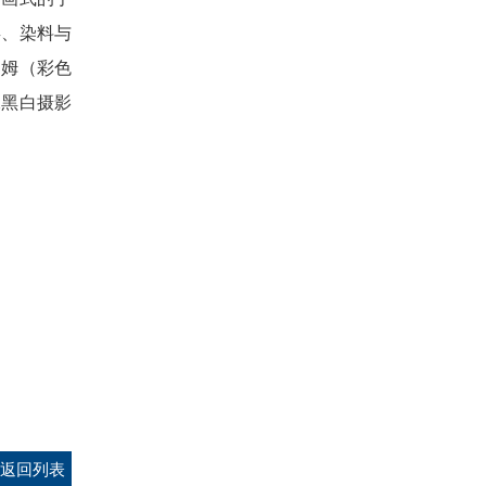
屏、染料与
罗姆（彩色
像黑白摄影
返回列表