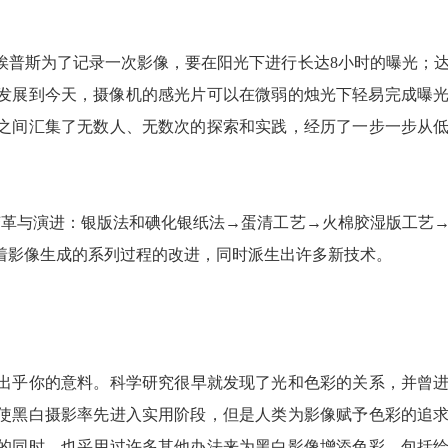
埃普斯为了记录一次影像，要在阳光下进行长达8小时的曝光；
发展到今天，摄像机的感光片可以在微弱的烛光下轻易完成曝
之间汇集了无数人、无数次的探索和实践，经历了一步一步从
变革与演进：银版法和碘化银纸法→蛋清工艺→火棉胶湿版工艺
着影像生成的系列过程的改进，同时派生出许多新技术。
出乎你的意料。科学研究很早就发现了光和色彩的关系，并曾
使黑白摄影率先进入实用阶段，但是人类为影像赋予色彩的追
的同时，也采用过许多其他办法来为黑白影像增添色彩，包括