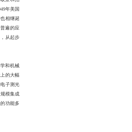
49年美国
头也相继诞
越普遍的应
创，从起步
光学和机械
能上的大幅
以电子测光
大规模集成
置的功能多