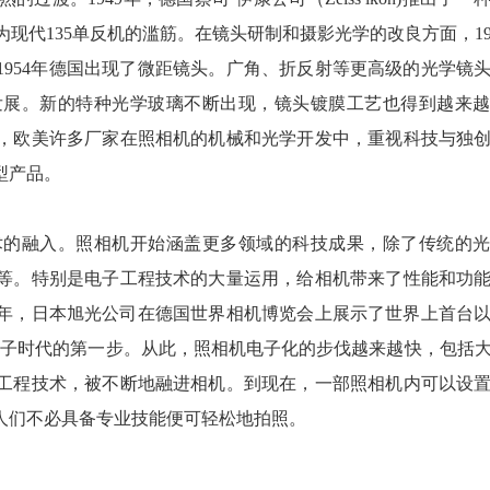
),成为现代135单反机的滥筋。在镜头研制和摄影光学的改良方面，19
，1954年德国出现了微距镜头。广角、折反射等更高级的光学镜
发展。新的特种光学玻璃不断出现，镜头镀膜工艺也得到越来
，欧美许多厂家在照相机的机械和光学开发中，重视科技与独
型产品。
术的融入。照相机开始涵盖更多领域的科技成果，除了传统的
等。特别是电子工程技术的大量运用，给相机带来了性能和功
0年，日本旭光公司在德国世界相机博览会上展示了世界上首台
出照相机电子时代的第一步。从此，照相机电子化的步伐越来越快，包括
工程技术，被不断地融进相机。到现在，一部照相机内可以设
人们不必具备专业技能便可轻松地拍照。