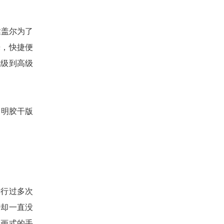
达盖尔为了
光，快捷便
低级到高级
→明胶干版
进行过多次
求却一直没
绘画式的手