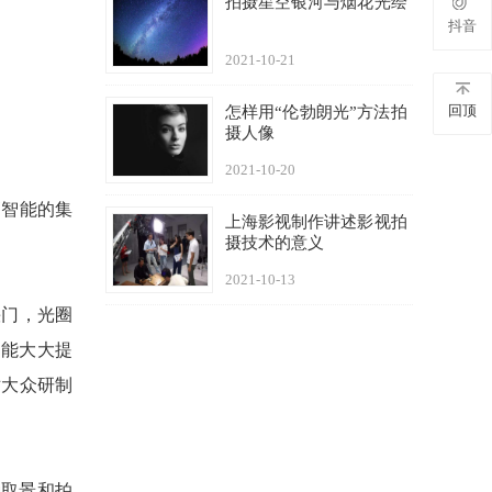
拍摄星空银河与烟花光绘
抖音
2021-10-21
回顶
怎样用“伦勃朗光”方法拍
摄人像
2021-10-20
高智能的集
上海影视制作讲述影视拍
摄技术的意义
2021-10-13
快门，光圈
功能大大提
对大众研制
种取景和拍